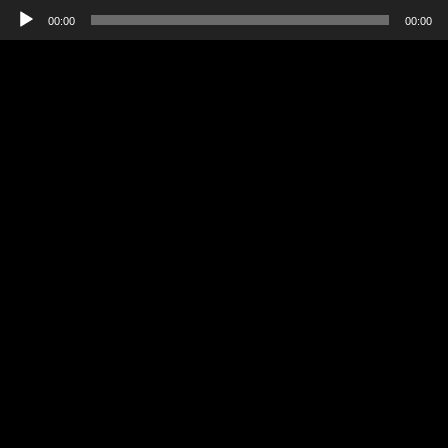
Tocador
00:00
00:00
de
áudio