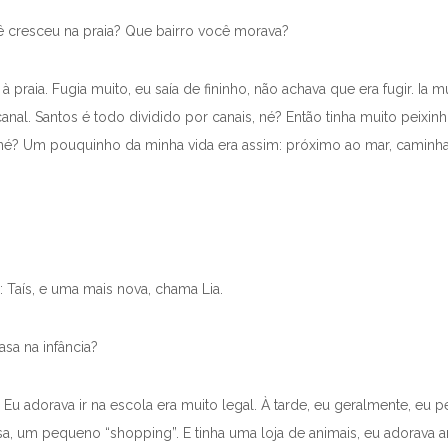
ê cresceu na praia? Que bairro você morava?
raia. Fugia muito, eu saía de fininho, não achava que era fugir. Ia mu
nal. Santos é todo dividido por canais, né? Então tinha muito peixin
, né? Um pouquinho da minha vida era assim: próximo ao mar, caminh
 Taís, e uma mais nova, chama Lia.
sa na infância?
u adorava ir na escola era muito legal. À tarde, eu geralmente, eu p
, um pequeno “shopping”. E tinha uma loja de animais, eu adorava ani