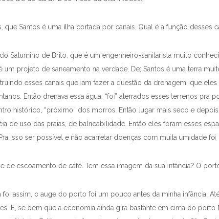
s, que Santos é uma ilha cortada por canais. Qual é a função desses 
do Saturnino de Brito, que é um engenheiro-sanitarista muito conheci
 é um projeto de saneamento na verdade. De; Santos é uma terra muit
struindo esses canais que iam fazer a questão da drenagem, que eles
tanos. Então drenava essa água, “foi” aterrados esses terrenos pra p
tro histórico, “próximo” dos morros. Então lugar mais seco e depois
e uso das praias, de balneabilidade. Então eles foram esses espaço
. Pra isso ser possível e não acarretar doenças com muita umidade foi 
a e de escoamento de café. Tem essa imagem da sua infância? O port
á foi assim, o auge do porto foi um pouco antes da minha infância. A
ntes. E, se bem que a economia ainda gira bastante em cima do porto M