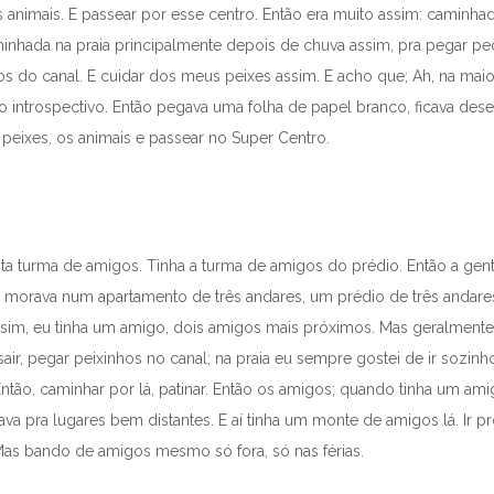
 animais. E passear por esse centro. Então era muito assim: caminhada
minhada na praia principalmente depois de chuva assim, pra pegar pe
hos do canal. E cuidar dos meus peixes assim. E acho que; Ah, na m
introspectivo. Então pegava uma folha de papel branco, ficava dese
s peixes, os animais e passear no Super Centro.
ita turma de amigos. Tinha a turma de amigos do prédio. Então a gen
u morava num apartamento de três andares, um prédio de três andares. 
sim, eu tinha um amigo, dois amigos mais próximos. Mas geralmente
sair, pegar peixinhos no canal; na praia eu sempre gostei de ir sozin
tão, caminhar por lá, patinar. Então os amigos; quando tinha um amigo
iajava pra lugares bem distantes. E aí tinha um monte de amigos lá. Ir p
 Mas bando de amigos mesmo só fora, só nas férias.