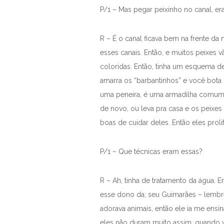
P/1 – Mas pegar peixinho no canal, er
R – É o canal ficava bem na frente da
esses canais. Então, e muitos peixes 
coloridas. Então, tinha um esquema de 
amarra os “barbantinhos” e você bota
uma peneira, é uma armadilha comum, 
de novo, ou leva pra casa e os peixes
boas de cuidar deles. Então eles proli
P/1 – Que técnicas eram essas?
R – Ah, tinha de tratamento da água. E
esse dono da; seu Guimarães – lembre
adorava animais, então ele ia me ensi
eles não duram muito assim, quando v