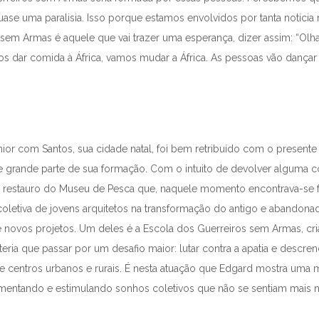
e uma paralisia. Isso porque estamos envolvidos por tanta notícia 
m Armas é aquele que vai trazer uma esperança, dizer assim: “Olha, 
dar comida à África, vamos mudar a África. As pessoas vão dançar ci
nior com Santos, sua cidade natal, foi bem retribuído com o present
eve grande parte de sua formação. Com o intuito de devolver alguma c
e restauro do Museu de Pesca que, naquele momento encontrava-se 
 coletiva de jovens arquitetos na transformação do antigo e aband
s e novos projetos. Um deles é a Escola dos Guerreiros sem Armas, cria
teria que passar por um desafio maior: lutar contra a apatia e descre
 centros urbanos e rurais. É nesta atuação que Edgard mostra uma m
mentando e estimulando sonhos coletivos que não se sentiam mais no 