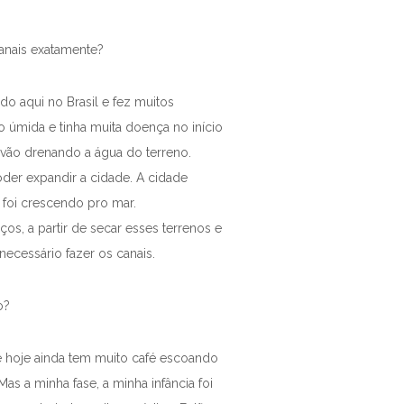
canais exatamente?
do aqui no Brasil e fez muitos
o úmida e tinha muita doença no início
 vão drenando a água do terreno.
oder expandir a cidade. A cidade
 foi crescendo pro mar.
s, a partir de secar esses terrenos e
necessário fazer os canais.
o?
té hoje ainda tem muito café escoando
as a minha fase, a minha infância foi