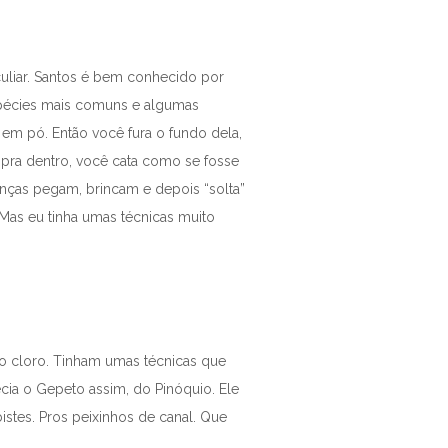
eculiar. Santos é bem conhecido por
espécies mais comuns e algumas
e em pó. Então você fura o fundo dela,
 pra dentro, você cata como se fosse
anças pegam, brincam e depois “solta”
 Mas eu tinha umas técnicas muito
r o cloro. Tinham umas técnicas que
ia o Gepeto assim, do Pinóquio. Ele
istes. Pros peixinhos de canal. Que