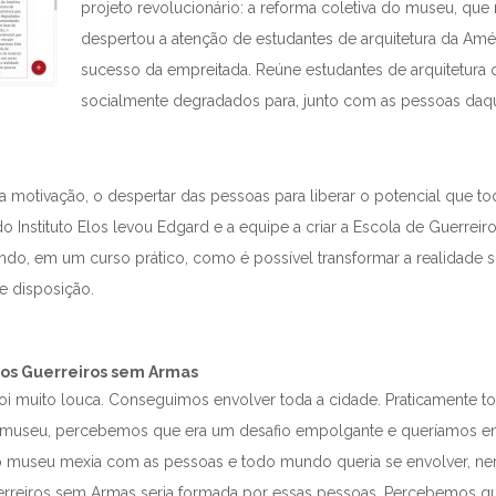
projeto revolucionário: a reforma coletiva do museu, qu
despertou a atenção de estudantes de arquitetura da Améri
sucesso da empreitada. Reúne estudantes de arquitetura 
socialmente degradados para, junto com as pessoas daq
, a motivação, o despertar das pessoas para liberar o potencial que t
do Instituto Elos levou Edgard e a equipe a criar a Escola de Guerre
ndo, em um curso prático, como é possível transformar a realidade 
e disposição.
dos Guerreiros sem Armas
i muito louca. Conseguimos envolver toda a cidade. Praticamente tod
 museu, percebemos que era um desafio empolgante e queríamos en
 o museu mexia com as pessoas e todo mundo queria se envolver, ne
erreiros sem Armas seria formada por essas pessoas. Percebemos qu