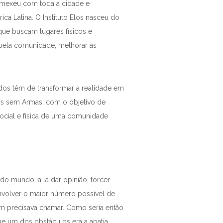
e mexeu com toda a cidade e
ca Latina. O Instituto Elos nasceu do
que buscam lugares físicos e
uela comunidade, melhorar as
odos têm de transformar a realidade em
iros sem Armas, com o objetivo de
social e física de uma comunidade
o mundo ia lá dar opinião, torcer
volver o maior número possível de
m precisava chamar. Como seria então
e um dos obstáculos era a apatia,