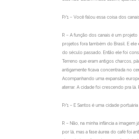
P/1 – Você falou essa coisa dos canai
R – A função dos canais é um projeto 
projetos fora também do Brasil. E ele
do século passado. Então ele foi con
Terreno que eram antigos charcos, pân
antigamente ficava concentrada no cen
Acompanhando uma expansão européia d
aterrar. A cidade foi crescendo pra lá
P/1 – E Santos é uma cidade portuári
R – Não, na minha infância a imagem j
por lá, mas a fase áurea do café foi a