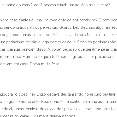
a na saída do canal? Você pegava e fazia um aquário na sua casa?
 minha casa. Santos é uma ilha toda dividida por canais, né? É bem p
vão sendo criados ali, os peixes são Guarús, Lebistes, são algumas 
pegar com umas latinhas, você faz latinha de leite Ninho assim, leit
 um pedacinho de pão e joga dentro da água. Então os peixinhos vão
as crianças brincam disso. Aí você” pega; só que geralmente as cri
 morrem, né? É um peixe que ele é bem frágil pra trazer pro aquário.
feravam em casa. Ficava muito feliz
ntão, tirar o cloro, né? Então deixava descansando no escuro pra tira
i – agora o nome dele. Esse dono é um senhor velhinho assim, parec
nando algumas técnicas de cuidar dos peixes e eu trazia isso pros Leb
ocê tira do canal. E os meus duravam todos.