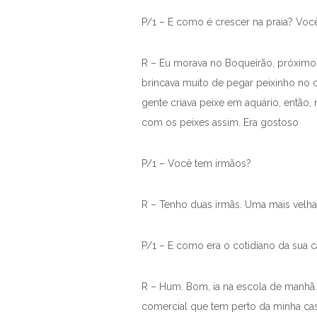
P/1 – E como é crescer na praia? Voc
R – Eu morava no Boqueirão, próximo à p
brincava muito de pegar peixinho no ca
gente criava peixe em aquário, então
com os peixes assim. Era gostoso
P/1 – Você tem irmãos?
R – Tenho duas irmãs. Uma mais velha:
P/1 – E como era o cotidiano da sua ca
R – Hum. Bom, ia na escola de manhã. E
comercial que tem perto da minha casa